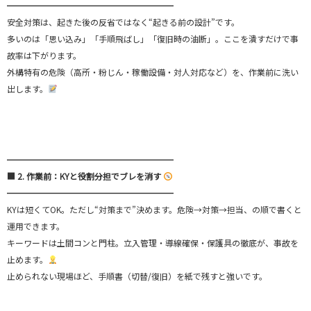
━━━━━━━━━━━━━━━━━━━━
安全対策は、起きた後の反省ではなく“起きる前の設計”です。
多いのは「思い込み」「手順飛ばし」「復旧時の油断」。ここを潰すだけで事
故率は下がります。
外構特有の危険（高所・粉じん・稼働設備・対人対応など）を、作業前に洗い
出します。
━━━━━━━━━━━━━━━━━━━━
■ 2. 作業前：KYと役割分担でブレを消す
━━━━━━━━━━━━━━━━━━━━
KYは短くてOK。ただし“対策まで”決めます。危険→対策→担当、の順で書くと
運用できます。
キーワードは土間コンと門柱。立入管理・導線確保・保護具の徹底が、事故を
止めます。
止められない現場ほど、手順書（切替/復旧）を紙で残すと強いです。