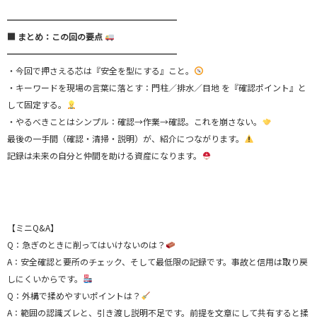
━━━━━━━━━━━━━━━━━━━━
■ まとめ：この回の要点
━━━━━━━━━━━━━━━━━━━━
・今回で押さえる芯は『安全を型にする』こと。
・キーワードを現場の言葉に落とす：門柱／排水／目地 を『確認ポイント』と
して固定する。
・やるべきことはシンプル：確認→作業→確認。これを崩さない。
最後の一手間（確認・清掃・説明）が、紹介につながります。
記録は未来の自分と仲間を助ける資産になります。
【ミニQ&A】
Q：急ぎのときに削ってはいけないのは？
A：安全確認と要所のチェック、そして最低限の記録です。事故と信用は取り戻
しにくいからです。
Q：外構で揉めやすいポイントは？
A：範囲の認識ズレと、引き渡し説明不足です。前提を文章にして共有すると揉