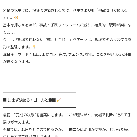
外構の現場では、現場で評価されるのは、派手さよりも『事故ゼロで終える
力』。
基本を押さえるほど、事故・手戻り・クレームが減り、結果的に現場が楽にな
ります。
今回は『現場で迷わない『範囲と手順』』をテーマに、現場でそのまま使える
形で整理します。
注目キーワード：転圧, 土間コン, 造成, フェンス, 排水。ここを押さえると判断
が速くなります。
━━━━━━━━━━━━━━━━━━━━
■ 1. まず決める：ゴールと範囲
━━━━━━━━━━━━━━━━━━━━
最初に“完成の状態”を言葉にします。ここが曖昧だと、現場で判断が揺れて手
戻りが増えます。
外構では、転圧をどこまで触るのか、土間コンは流用か交換か、といった範囲
の決め方で工数が変わります。