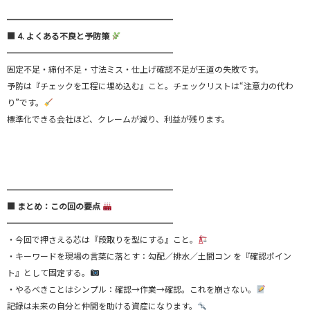
━━━━━━━━━━━━━━━━━━━━
■ 4. よくある不良と予防策
━━━━━━━━━━━━━━━━━━━━
固定不足・締付不足・寸法ミス・仕上げ確認不足が王道の失敗です。
予防は『チェックを工程に埋め込む』こと。チェックリストは“注意力の代わ
り”です。
標準化できる会社ほど、クレームが減り、利益が残ります。
━━━━━━━━━━━━━━━━━━━━
■ まとめ：この回の要点
━━━━━━━━━━━━━━━━━━━━
・今回で押さえる芯は『段取りを型にする』こと。
・キーワードを現場の言葉に落とす：勾配／排水／土間コン を『確認ポイン
ト』として固定する。
・やるべきことはシンプル：確認→作業→確認。これを崩さない。
記録は未来の自分と仲間を助ける資産になります。