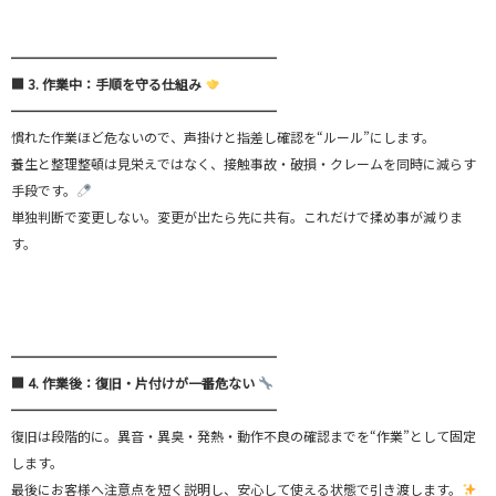
━━━━━━━━━━━━━━━━━━━━
■ 3. 作業中：手順を守る仕組み
━━━━━━━━━━━━━━━━━━━━
慣れた作業ほど危ないので、声掛けと指差し確認を“ルール”にします。
養生と整理整頓は見栄えではなく、接触事故・破損・クレームを同時に減らす
手段です。
単独判断で変更しない。変更が出たら先に共有。これだけで揉め事が減りま
す。
━━━━━━━━━━━━━━━━━━━━
■ 4. 作業後：復旧・片付けが一番危ない
━━━━━━━━━━━━━━━━━━━━
復旧は段階的に。異音・異臭・発熱・動作不良の確認までを“作業”として固定
します。
最後にお客様へ注意点を短く説明し、安心して使える状態で引き渡します。