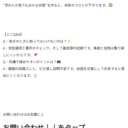
“次の人が見ても分かる状態”を作ると、将来のコストが下がります。
【ミニQ&A】
Q：急ぎのときに削ってはいけないのは？
A：安全確認と要所のチェック、そして最低限の記録です。事故と信用は取り戻
しにくいからです。
Q：外構で揉めやすいポイントは？
A：範囲の認識ズレと、引き渡し説明不足です。前提を文章にして共有すると揉
めにくくなります。
お問い合わせはお気軽に♪
お問い合わせ↓↓をタップ