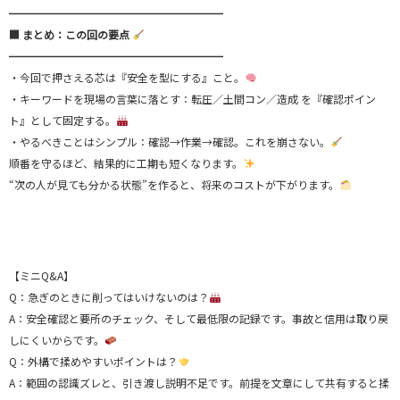
━━━━━━━━━━━━━━━━━━━━
■ まとめ：この回の要点
━━━━━━━━━━━━━━━━━━━━
・今回で押さえる芯は『安全を型にする』こと。
・キーワードを現場の言葉に落とす：転圧／土間コン／造成 を『確認ポイン
ト』として固定する。
・やるべきことはシンプル：確認→作業→確認。これを崩さない。
順番を守るほど、結果的に工期も短くなります。
“次の人が見ても分かる状態”を作ると、将来のコストが下がります。
【ミニQ&A】
Q：急ぎのときに削ってはいけないのは？
A：安全確認と要所のチェック、そして最低限の記録です。事故と信用は取り戻
しにくいからです。
Q：外構で揉めやすいポイントは？
A：範囲の認識ズレと、引き渡し説明不足です。前提を文章にして共有すると揉