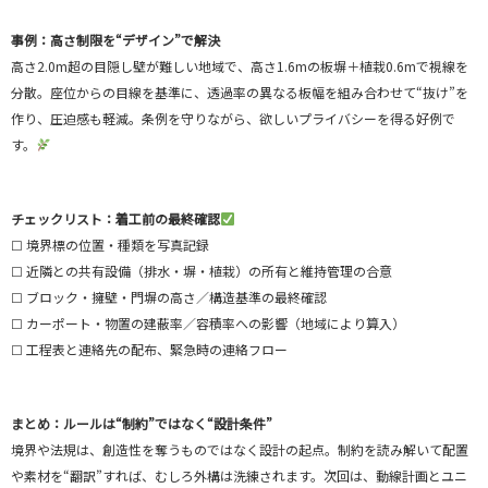
事例：高さ制限を“デザイン”で解決
高さ2.0m超の目隠し壁が難しい地域で、高さ1.6mの板塀＋植栽0.6mで視線を
分散。座位からの目線を基準に、透過率の異なる板幅を組み合わせて“抜け”を
作り、圧迫感も軽減。条例を守りながら、欲しいプライバシーを得る好例で
す。
チェックリスト：着工前の最終確認
☐ 境界標の位置・種類を写真記録
☐ 近隣との共有設備（排水・塀・植栽）の所有と維持管理の合意
☐ ブロック・擁壁・門塀の高さ／構造基準の最終確認
☐ カーポート・物置の建蔽率／容積率への影響（地域により算入）
☐ 工程表と連絡先の配布、緊急時の連絡フロー
まとめ：ルールは“制約”ではなく“設計条件”
境界や法規は、創造性を奪うものではなく設計の起点。制約を読み解いて配置
や素材を“翻訳”すれば、むしろ外構は洗練されます。次回は、動線計画とユニ