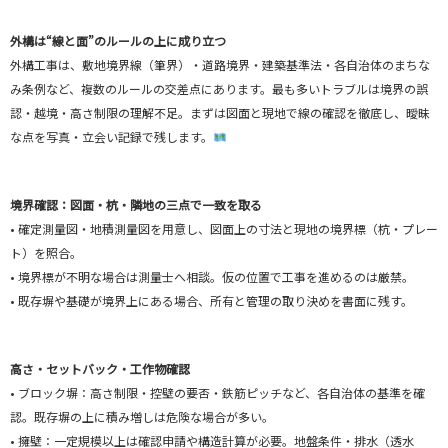
外構は“線と面”のルールの上に成り立つ
外構工事は、敷地境界線（筆界）・道路境界・建築基準法・各自治体のまちな
み条例など、複数のルールの交差点にあります。最も多いトラブルは境界の誤
認・越境・高さ制限の理解不足。まずは図面と現地で線の確認を徹底し、曖昧
な点を写真・立会い記録で残します。
境界確認：図面・杭・隣地の三点で一致を取る
• 確定測量図・地積測量図を用意し、図面上の寸法と現地の境界標（杭・プレー
ト）を照合。
• 境界標が不明な場合は測量士へ相談。仮の位置で工事を進めるのは厳禁。
• 既存塀や基礎が境界上にある場合、所有と管理の取り決めを書面に残す。
高さ・セットバック・工作物確認
• ブロック塀：高さ制限・控壁の要否・鉄筋ピッチなど、各自治体の基準を確
認。既存塀の上に積み増しは危険な場合が多い。
• 擁壁：一定規模以上は確認申請や構造計算が必要。地盤条件・排水（透水