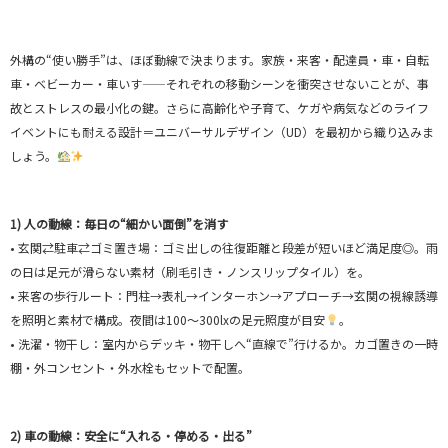
外構の“使い勝手”は、ほぼ動線で決まります。家族・来客・配達員・車・自転
車・ベビーカー・車いす——それぞれの移動シーンを衝突させないことが、事
故とストレスの最小化の鍵。さらに高齢化や子育て、ケガや病気などのライフ
イベントにも耐える設計＝ユニバーサルデザイン（UD）を最初から織り込みま
しょう。
1) 人の動線：毎日の“細かい面倒”を消す
• 玄関⇄駐車⇄ゴミ置き場：ゴミ出しの往復距離と段差が短いほど満足度◎。雨
の日は足元が滑らない素材（刷毛引き・ノンスリップタイル）を。
• 来客の歩行ルート：門柱→表札→インターホン→アプローチ→玄関の視線誘導
を照明と素材で構成。夜間は100〜300lxの足元照度が目安
。
• 洗濯・物干し：室内からデッキ・物干しへ“直線で”行けるか。カゴ置きの一時
棚・外コンセント・外水栓もセットで配置。
2) 車の動線：安全に“入れる・停める・出る”