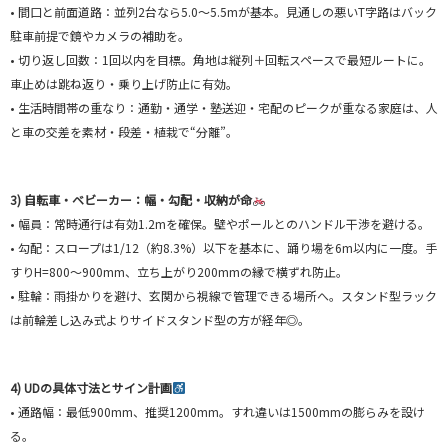
• 間口と前面道路：並列2台なら5.0〜5.5mが基本。見通しの悪いT字路はバック
駐車前提で鏡やカメラの補助を。
• 切り返し回数：1回以内を目標。角地は縦列＋回転スペースで最短ルートに。
車止めは跳ね返り・乗り上げ防止に有効。
• 生活時間帯の重なり：通勤・通学・塾送迎・宅配のピークが重なる家庭は、人
と車の交差を素材・段差・植栽で“分離”。
3) 自転車・ベビーカー：幅・勾配・収納が命
• 幅員：常時通行は有効1.2mを確保。壁やポールとのハンドル干渉を避ける。
• 勾配：スロープは1/12（約8.3%）以下を基本に、踊り場を6m以内に一度。手
すりH=800〜900mm、立ち上がり200mmの縁で横ずれ防止。
• 駐輪：雨掛かりを避け、玄関から視線で管理できる場所へ。スタンド型ラック
は前輪差し込み式よりサイドスタンド型の方が経年◎。
4) UDの具体寸法とサイン計画
• 通路幅：最低900mm、推奨1200mm。すれ違いは1500mmの膨らみを設け
る。