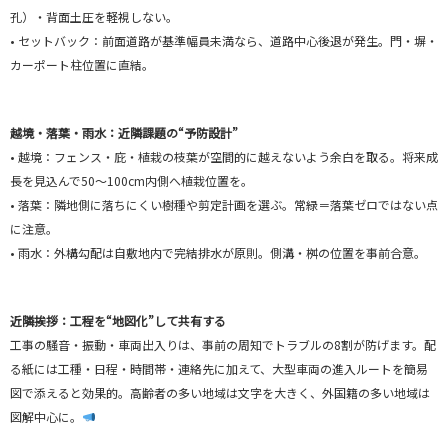
孔）・背面土圧を軽視しない。
• セットバック：前面道路が基準幅員未満なら、道路中心後退が発生。門・塀・
カーポート柱位置に直結。
越境・落葉・雨水：近隣課題の“予防設計”
• 越境：フェンス・庇・植栽の枝葉が空間的に越えないよう余白を取る。将来成
長を見込んで50〜100cm内側へ植栽位置を。
• 落葉：隣地側に落ちにくい樹種や剪定計画を選ぶ。常緑＝落葉ゼロではない点
に注意。
• 雨水：外構勾配は自敷地内で完結排水が原則。側溝・桝の位置を事前合意。
近隣挨拶：工程を“地図化”して共有する
工事の騒音・振動・車両出入りは、事前の周知でトラブルの8割が防げます。配
る紙には工種・日程・時間帯・連絡先に加えて、大型車両の進入ルートを簡易
図で添えると効果的。高齢者の多い地域は文字を大きく、外国籍の多い地域は
図解中心に。