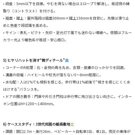
• 段差：5mm以下を目標。やむを得ない場合はスロープで解消し、視認用の縁
取り（コントラスト）を付ける。
• 踏面・蹴上：屋外階段は踏面300mm×蹴上150mmを目安に。先端は滑り止
めと色差で段認識を高める。
• サイン：表札・ピクト・矢印・足元灯で誰でも迷わない導線へ。夜間はブルー
カラー光より暖色系が視認・安心感◎。
5) ヒヤリハットを消す“微ディテール”
• コーナーのR処理：石・金物の角を丸め、衣類・皮膚のひっかかりを回避。
• 溝蓋の目幅：ハイヒールや杖先が落ちない5〜8mm程度に。
• 水勾配：人は1%でも傾斜を感じる。歩行帯は1%前後で“傾きを感じにくく水
はけする”バランスを。
• ドアの開き勝手：門扉や片引き門柱は歩行帯に飛び出さない向きに。インター
ホン位置はH=1200〜1400mm。
6) ケーススタディ：3世代同居の細長敷地
• 課題：間口2.7m・奥行26m、ベビーカー＋自転車3台、車1台。雨天の乗降が