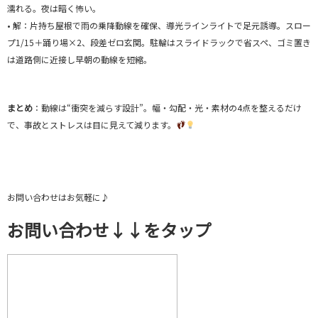
濡れる。夜は暗く怖い。
• 解：片持ち屋根で雨の乗降動線を確保、導光ラインライトで足元誘導。スロー
プ1/15＋踊り場×2、段差ゼロ玄関。駐輪はスライドラックで省スペ、ゴミ置き
は道路側に近接し早朝の動線を短縮。
まとめ
：動線は“衝突を減らす設計”。幅・勾配・光・素材の4点を整えるだけ
で、事故とストレスは目に見えて減ります。
お問い合わせはお気軽に♪
お問い合わせ↓↓をタップ