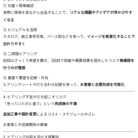
①
対面＋
現場
確認
実際
に
現場
を
見
ながら
会話
する
こと
で、
リアル
な
課題
や
アイデア
が
浮
か
び
や
す
く
なる
②
ビジュアル
を
活用
カタログ、
施工
事例
写真、
パース
図
など
を
使
って、
イメージ
を
視覚
化
する
こと
で
伝
わり
や
すく
③
二
段階
ヒアリング
初回
は
ざっくり
希望
を
聞
き、
2
回
目
で
図面
や
概算
見積
を
提示
した
うえ
で
再
確認
を
行う
の
が
理想
④
書面
で
要望
を
記録・
共有
ヒアリング
シート
や
打ち合わせ
記録
を
使
って、
お客様
と
合意
形成
を
可視
化
4.
ヒアリング
不足
が
引き起こす
リスク
「
思
って
い
た
の
と
違う」
という
完成
後
の
不満
追加
工事
や
設計
変更
による
コスト・
スケジュール
の
ズレ
お客様
と
の
信頼
関係
の
崩壊
5.
ヒアリング
内容
を
活かす
提案
術