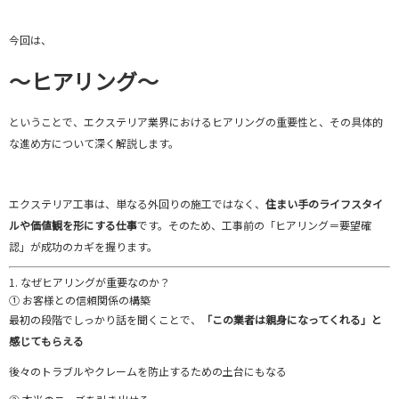
今回は、
～ヒアリング～
ということで、
エクステリア
業界
における
ヒアリング
の
重要性
と、
その
具体
的
な
進め方
について
深
く
解説
し
ます。
エクステリア
工事
は、
単なる
外回り
の
施工
では
なく、
住まい
手
の
ライフスタイ
ル
や
価値
観
を
形
に
する
仕事
です。
そのため、
工事
前
の「
ヒアリング＝
要望
確
認」
が
成功
の
カギ
を
握り
ます。
1.
なぜ
ヒアリング
が
重要
な
の
か？
①
お客様
と
の
信頼
関係
の
構築
最初
の
段階
で
しっかり
話
を
聞く
こと
で、
「
この
業者
は
親身
に
な
って
くれる」
と
感じ
て
もらえる
後々
の
トラブル
や
クレーム
を
防止
する
ため
の
土台
に
も
なる