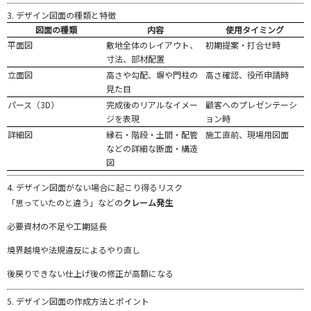
3.
デザイン
図面
の
種類
と
特徴
図面
の
種類
内容
使用
タイミング
平面
図
敷地
全体
の
レイアウト、
初期
提案・
打合せ
時
寸法、
部材
配置
立
面
図
高
さや
勾配、
塀
や
門柱
の
高
さ
確認、
役所
申請
時
見た目
パース（
3D）
完成
後
の
リアル
な
イメー
顧客
へ
の
プレゼンテーシ
ジ
を
表現
ョン
時
詳細
図
縁石・
階段・
土間・
配管
施工
直前、
現場
用
図面
など
の
詳細
な
断面・
構造
図
4.
デザイン
図面
が
ない
場合
に
起
こ
り
得る
リスク
「
思
って
い
た
の
と
違う」
など
の
クレーム
発生
必要
資材
の
不足
や
工期
延長
境界
越境
や
法規
違反
による
やり直し
後戻り
でき
ない
仕上げ
後
の
修正
が
高額
に
なる
5.
デザイン
図面
の
作成
方法
と
ポイント