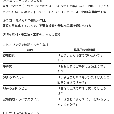
②
本当
の
ニーズ
を
引き出せる
表面
的
な
要望（「
ウッド
デッキ
が
ほしい」
など）
の
裏
に
ある「
目的」（
子ども
と
遊び
たい、
洗濯
物
を
干し
たい）
を
引き出す
こと
で、
より
的確
な
提案
が
可能
③
設計・
見積もり
の
精度
が
向上
要望
を
具体
化
する
こと
で、
不要
な
提案
や
無駄
な
工事
を
避
け
られる
適切
な
素材・
施工
法・
工期
の
見極め
に
直結
2.
ヒアリング
で
確認
すべ
き
主
な
項目
項目
具体
的
な
質問
例
使用
目的
「
どう
い
っ
た
場面
で
使い
たい
です
か？」
予算
感
「
おおよそ
の
ご
予算
は
お決まり
です
か？」
好み
の
テイ
スト
「
ナチュラル
系？
モダン
系？
どんな
雰
囲気
が
好き
です
か？」
現在
の
お
困
り
ごと
「
日々
の
生活
で
不便
に
感じる
ところ
は？」
家族
構成・
ライフスタイル
「
小さな
お子さん
や
ペット
は
いらっし
ゃい
ます
か？」
3.
ヒアリング
の
方法
と
コツ