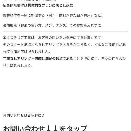
抽象
的
な
要望
は
具体
的
な
プラン
に
落とし込む
優先
順位
を
一緒
に
整理
する（
例：「
防犯＞
見た目＞
費用」
など）
長期
視点（
将来
の
使い方、
メンテナンス）
で
の
提案
も
忘れ
ず
に
エクステリア
工事
は「
お客様
の
想い
を
カタチ
に
する
仕事」
です。
その
スタート
地点
と
なる
ヒアリング
を
おろそか
に
すると、
どんなに
技術
力
が
あ
っ
て
も
満足
度
は
得
ら
れ
ま
せん。
丁寧
な
ヒアリング＝
信頼
と
満足
の
起点
で
ある
こと
を
肝
に
銘
じ、
日々
の
打ち合わ
せ
に
臨
み
ま
しょう。
お問い合わせはお気軽に♪
お問い合わせ↓↓をタップ