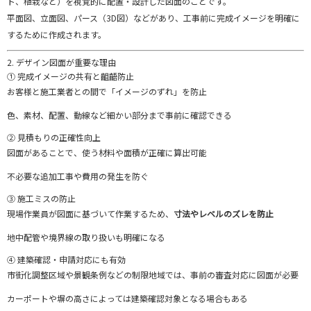
ト、
植
栽
など）
を
視覚
的
に
配置・
設計
した
図面
の
こと
です。
平面
図、
立
面
図、
パース（
3D
図）
など
が
あり、
工事
前
に
完成
イメージ
を
明確
に
する
ため
に
作成
さ
れ
ます。
2.
デザイン
図面
が
重要
な
理由
①
完成
イメージ
の
共有
と
齟齬
防止
お客様
と
施工
業者
と
の
間
で「
イメージ
の
ずれ」
を
防止
色、
素材、
配置、
動
線
など
細かい
部分
まで
事前
に
確認
できる
②
見積もり
の
正確性
向上
図面
が
ある
こと
で、
使う
材料
や
面積
が
正確
に
算出
可能
不必要
な
追加
工事
や
費用
の
発生
を
防ぐ
③
施工
ミス
の
防止
現場
作業員
が
図面
に
基
づ
い
て
作業
する
ため、
寸法
や
レベル
の
ズレ
を
防止
地
中
配管
や
境界
線
の
取り扱い
も
明確
に
なる
④
建築
確認・
申請
対応
に
も
有効
市街
化
調整
区域
や
景観
条例
など
の
制限
地域
では、
事前
の
審査
対応
に
図面
が
必要
カー
ポート
や
塀
の
高
さ
によって
は
建築
確認
対象
と
なる
場合
も
ある