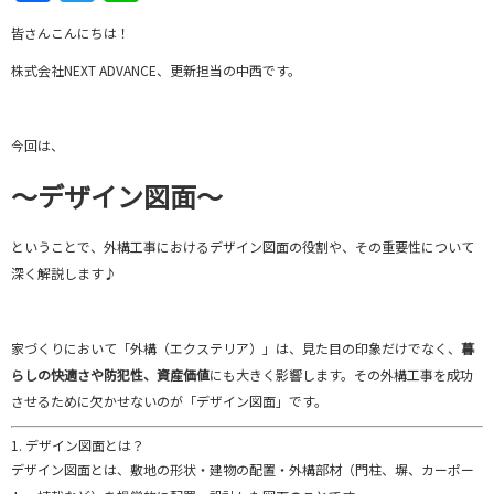
皆さんこんにちは！
株式会社NEXT ADVANCE、更新担当の中西です。
今回は、
～デザイン図面～
ということで、
外
構
工事
における
デザイン
図面
の
役割
や、
その
重要性
について
深
く
解説
し
ます♪
家
づくり
において「
外
構（
エクステリア）」
は、
見た目
の
印象
だけ
で
なく、
暮
らし
の
快適
さや
防犯
性、
資産
価値
に
も
大きく
影響
し
ます。
その
外
構
工事
を
成功
させる
ため
に
欠
か
せ
ない
の
が「
デザイン
図面」
です。
1.
デザイン
図面
と
は？
デザイン
図面
と
は、
敷地
の
形状・
建物
の
配置・
外
構
部材（
門柱、
塀、
カー
ポー