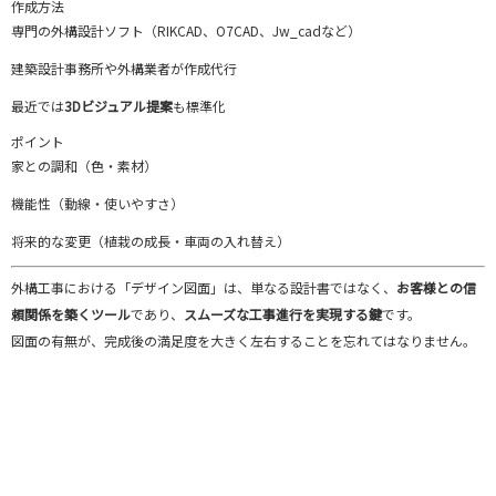
作成
方法
専門
の
外
構
設計
ソフト（
RIKCAD、
O7CAD、
Jw_cad
など）
建築設計
事務所
や
外
構
業者
が
作成
代行
最近
では
3D
ビジュアル
提案
も
標準化
ポイント
家
と
の
調和（
色・
素材）
機能
性（
動
線・
使い
やす
さ）
将来
的
な
変更（
植
栽
の
成長・
車両
の
入れ替え）
外
構
工事
における「
デザイン
図面」
は、
単なる
設計
書
では
なく、
お客様
と
の
信
頼
関係
を
築く
ツール
で
あり、
スムーズ
な
工事
進行
を
実現
する
鍵
です。
図面
の
有無
が、
完成
後
の
満足
度
を
大きく
左右
する
こと
を
忘れ
て
は
なり
ま
せん。